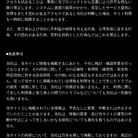
クセスを試みることは、事前に当プロジェクトから文書により許可を得ない
限り禁止します。システムに過度の負荷がかかり、安定したサービス提供に
支障をきたす恐れがあるアクセスであると当社が判断した場合、サイト利用
を一時的に制限することがあります。
また、第三者および当社に不利益や損害を与える行為、公序良俗に反する行
為、その恐れがある行為、営利を目的とした行為などはこれを禁止します。
■免責事項
当社は、当サイトに情報を掲載するにあたり、十分に検討・確認作業を行っ
ておりますが、その内容に関して、その正確性・有用性・確実性・安全性・
特定目的に対する合目的性・その他いかなる保証もするものではありませ
ん。従って当サイトに掲載されている情報を利用することで生じたトラブル
の損失・損害に対しては、当社は一切責任を負いません。また、利用に際し
て生じた利用者と第三者との間でのトラブルなどについても当社は一切責任
を負いません。
当サイト上に掲載されている情報は、予告なしに変更、中断または中止させ
ていただくことがあります。当社は、情報の変更・及び当サイトの運営の中
断や中止によって生じるいかなる損失についても責任を負うものではありま
せん。
当サイトの内容について、当社は万全を期して掲載しておりますが、前記の