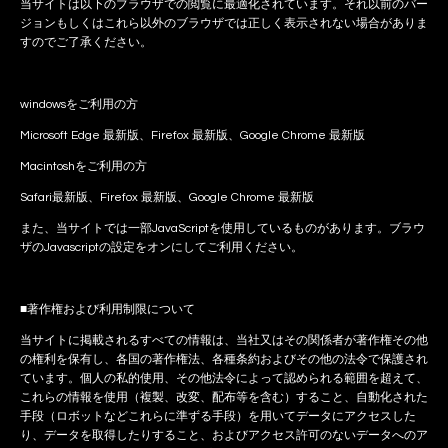
当サイトは以下のブラウザでの閲覧に最適化されています。それ以前のバー
ジョンもしくはこれら以外のブラウザでは正しく表示されない場合がありま
すのでご了承ください。
windowsをご利用の方
Microsoft Edge 最新版、Firefox 最新版、Google Chrome 最新版
Macintoshをご利用の方
Safari最新版、Firefox 最新版、Google Chrome 最新版
また、当サイトでは一部JavaScriptを使用しているものがあります。ブラウ
ザのJavascriptの設定をオンにしてご利用ください。
■著作権および利用制限について
当サイトに掲載されるすべての情報は、当社又はその関係者が著作権その他
の権利を保有し、各国の著作権法、各種条約およびその他の法令で保護され
ています。個人の私的使用、その他法令によって認められる範囲を超えて、
これらの情報を使用（複製、改変、配布等を含む）すること、自動化された
手段（ロボットなどこれらに準ずる手段）を用いてデータにアクセスした
り、データを取得したりすること、およびアクセス許可のないデータへのア