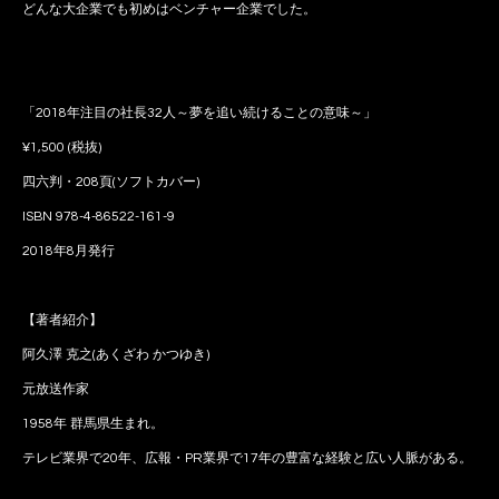
どんな大企業でも初めはベンチャー企業でした。
「2018年注目の社長32人～夢を追い続けることの意味～」
¥1,500 (税抜)
四六判・208頁(ソフトカバー)
ISBN 978-4-86522-161-9
2018年8月発行
【著者紹介】
阿久澤 克之(あくざわ かつゆき)
元放送作家
1958年 群馬県生まれ。
テレビ業界で20年、広報・PR業界で17年の豊富な経験と広い人脈がある。