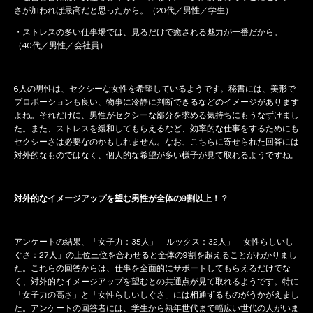
さが加われば最高だと思ったから。（20代／男性／学生）
・ストレスの多い仕事場では、見るだけで癒される魅力が一番だから。
（40代／男性／会社員）
6人の男性は、セクシーな女性を希望しているようです。秘書には、美形で
プロポーションも良い、物事に冷静に判断できるなどのイメージがあります
よね。それだけに、男性がセクシーな部分を求める気持ちにもうなずけまし
た。また、ストレスを緩和してもらえるなど、効率的な仕事をするためにも
セクシーさは必要なのかもしれません。なお、こちらに寄せられた回答には
対外的なものではなく、個人的な希望が多い様子が見て取れるようですね。
対外的なイメージアップを望む男性が全体の9割以上！？
アンケートの結果、「女子力：35人」「ルックス：32人」「女性らしいし
ぐさ：27人」の上位三位を合わせると全体の9割を超えることがわかりまし
た。これらの回答からは、仕事を全面的にサポートしてもらえるだけでな
く、対外的なイメージアップを望むとの共通点が見て取れるようです。特に
「女子力の高さ」と「女性らしいしぐさ」には相通ずるものがうかがえまし
た。アンケートの回答者には、学生から熟年世代まで幅広い世代の人がいま