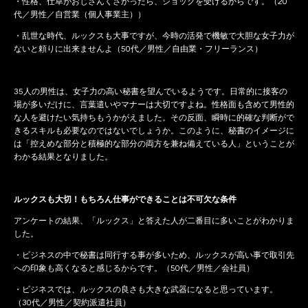
・性格、仕草がおじさんくさかったら、ショックを受けるからです。（20
代／男性／自営業（個人事業主））
・乱世な時代、ルックスも大事ですが、今時の活発で機敏で大胆な女子力が
ないと頼りに出来ませんよ（50代／男性／自由業・フリーランス）
35人の男性は、女子力の高い秘書を望んでいるようです。日常的に接客の
場が多いだけに、言葉遣いやマナーは大切ですよね。性格面も含めて男性的
な人を避けたい気持ちもうかがえました。その反面、瞬時に的確な判断がで
きるスキルも必要なのではないでしょうか。このように、秘書のイメージに
は「控えめな部分と積極的な部分の両方を兼ね備えている人」ということが
わかる結果となりました。
ルックスも大切！もちろん仕事ができることは不可欠な条件
アンケートの結果、「ルックス」と答えた人が二番目に多いことがわかりま
した。
・ビジネスの中で秘書は同行する事が多いため、ルックスが高い事で取引先
への印象も高くなると感じるからです。（50代／男性／会社員）
・ビジネスでは、ルックスの良さも大きな武器になると思っています。
（30代／男性／契約派遣社員）