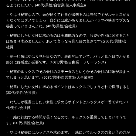
るようにしたい。(40代/男性/自営業(個人事業主))
・やはり秘書なので、頭が良くて仕事が出来るのは当然ですがルックスが良
くなくてはダメでしょっ！自分には縁がありませんがドラマや映画でブスな
秘書っていませんよね。(40代/男性/会社員)
・秘書にしたい女性に求めるのは実務能力なので、容姿や性別に関すること
はあまり求めませんが、あえて言うなら見た目の良さですね(30代/男性/会
社員)
・第一印象はやはり見た目なので、表面的出ていて、パッと見た目でわかる
部分に好感度が必要です。(40代/男性/自由業・フリーランス)
・秘書のルックスでその会社のステータスというかその会社の印象が決まっ
てしまうと思います。(50代/男性/自営業(個人事業主))
・秘書にしたい女性に求めるポイントはルックスでしょうどれで採用するし
(30代/男性/会社員)
・わたしが秘書にしたい女性に求めるポイントはルックスが一番ですね(20
代/男性/会社員)
・一緒に行動する時間が長くなるので、ルックスを重視してしまいそうで
す。(50代/男性/会社員)
・やはり秘書にはルックスを求めます。一緒にいてルックスの良い子の方が