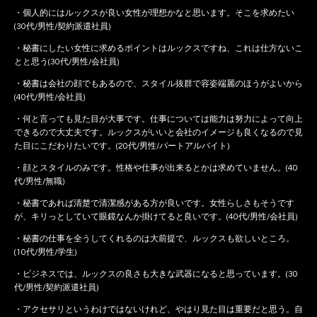
・個人的にはルックスが良い女性が理想かなと思います。そこを求めたい
(30代/男性/契約派遣社員)
・秘書にしたい女性に求めるポイントはルックスですね、これは仕方ないこ
とと思う(30代/男性/会社員)
・秘書は会社の顔でもあるので、スタイル抜群で容姿端麗のほうがよいから
(40代/男性/会社員)
・何と言っても見た目が大事です。仕事については能力は努力によって向上
できるので大丈夫です。ルックスがいいと会社のイメージも良くなるので見
た目にこだわりたいです。(20代/男性/パートアルバイト)
・顔とスタイルのみです。性格や仕事が出来るとかは求めていません。(40
代/男性/無職)
・秘書であれば清楚で清潔感がある方が良いです。女性らしさもそうです
が、キリっとしていて眼鏡なんか掛けてると良いです。(40代/男性/会社員)
・秘書の仕事を全うしてくれるのは大前提で、ルックスも欲しいところ。
(10代/男性/学生)
・ビジネスでは、ルックスの良さも大きな武器になると思っています。(30
代/男性/契約派遣社員)
・アクセサリというわけではないけれど、やはり見た目は重要だと思う。自