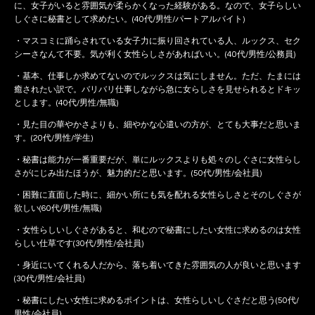
に、女子がいると雰囲気が柔らかくなった経験がある。なので、女子らしい
しぐさに秘書として求めたい。(40代/男性/パートアルバイト)
・マスコミに踊らされている女子力に振り回されている人、ルックス、セク
シーさなんて不要。気が利く女性らしさがあればいい。(40代/男性/公務員)
・基本、仕事しか求めてないのでルックスは気にしません。ただ、たまには
癒されたい訳で。バリバリ仕事しながら急に女らしさを見せられるとドキッ
とします。(40代/男性/無職)
・見た目の華やかさよりも、細やかな心遣いの方が、とても大事だと思いま
す。(20代/男性/学生)
・秘書は能力が一番重要だが、単にルックスよりも処々のしぐさに女性らし
さがにじみ出たほうが、魅力的だと思います。(50代/男性/会社員)
・困難に直面した時に、細かい所にも気を配れる女性らしさとそのしぐさが
欲しい(60代/男性/無職)
・女性らしいしぐさがあると、和むので秘書にしたい女性に求めるのは女性
らしい仕草です(30代/男性/会社員)
・身近にいてくれる人だから、落ち着いてきた雰囲気の人が良いと思います
(30代/男性/会社員)
・秘書にしたい女性に求めるポイントは、女性らしいしぐさだと思う(50代/
男性/会社員)