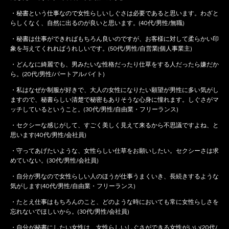
・秘書という仕事なので女性らしいしぐさは必要であると思います。わざと
らしくなく、自然に出るのが良いと思います。(40代/男性/無職)
・秘書は仕事ができればもちろん良いのですが、お客様に対して柔らかい印
象を与えてくれればうれしいです。(50代/男性/自営業(個人事業主)
・どんなに綺麗でも、男みたいな性格だったり仕草をする人だったら嫌だか
ら。(20代/男性/パートアルバイト)
・私はなぜか制服が好きで、大人の女性になりたい願望が男性に多い気がし
ますので、秘書らしい清楚で秘密もありそうな心身に憧れます。しぐさがマ
ッチしているということ。(30代/男性/自由業・フリーランス)
・セクシーな感じがして、すごく美しく見えて来るから不思議ですよね、と
思います(40代/男性/会社員)
・守ってあげたいような、女性らしい仕草をお願いしたい。セクシーさは求
めていない。(30代/男性/会社員)
・自分が男なので女性らしい人のほうが仕事うまくいき、長続きするような
気がします(40代/男性/自由業・フリーランス)
・たとえ仕事はもちろんのこと、どのような時においても常に女性らしさを
忘れないでほしいから。(30代/男性/会社員)
・自分が秘書にしたい女性は、女性らしいしぐさができる女性がいい(20代/