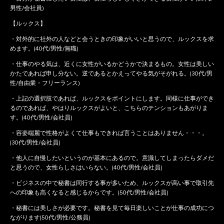
男性/会社員)
【ルックス】
・対外的に社外の人などと会うときの印象がいいと思うので、ルックスを求
めます。(40代/男性/無職)
・仕事のやる気は、近くに女性がいるかどうかで決まるもの。女性は美しい
かたであれば申し分ない。逆であるとかえってやる気がそがれる。(30代/男
性/自由業・フリーランス)
・上記の選択肢であれば、ルックスをポイントにします。同様に仕事ができ
るのであれば、やはりルックスがよいと、こちらのテンションもあがりま
す。(40代/男性/会社員)
・容姿端麗で性格がよくて仕事もできれば言うことはありません・・・。
(30代/男性/会社員)
・他人に自慢したいというのが基本にあるので。意識してしまったらダメだ
と思うので、女性らしさはいらない。(40代/男性/会社員)
・ビジネスの中で秘書は同行する事が多いため、ルックスが高い事で取引先
への印象も高くなると感じるからです。(50代/男性/会社員)
・秘書には美しさが必要です。秘書を見て毎日楽しいことが仕事の成功につ
ながります(50代/男性/公務員)