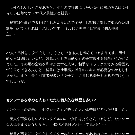
・女性らしいしぐさがあると、和むので秘書にしたい女性に求めるのは女性
らしい仕草です（30代／男性／会社員）
・秘書は仕事ができればもちろん良いのですが、お客様に対して柔らかい印
象を与えてくれればうれしいです。（50代／男性／自営業（個人事業
主））
27人の男性は、女性らしいしぐさができる人を求めているようです。男性
的な人は避けたいなど、外見よりも内面的なものを重視する傾向がうかがえ
ました。その場の空気を和やかにする人や、相手がリラックスできる雰囲気
づくりができる人など、秘書には仕事能力以外のスキルが必要なのかもしれ
ません。また、最も回答者が多い「女子力」に通じる部分もあるのではない
でしょうか。
セクシーさを求める人も！ただし個人的な希望も多い？
アンケートの結果、「セクシーさ」と答えた人が四番目だとわかりました。
・美人や可愛らしい人やスタイルのいい女性はたくさんいるけど、セクシー
な人はあまりいないから。（40代／男性／パートアルバイト）
・秘書と言えば、女性らしくてクールなイメージがあるのでそこにセクシー