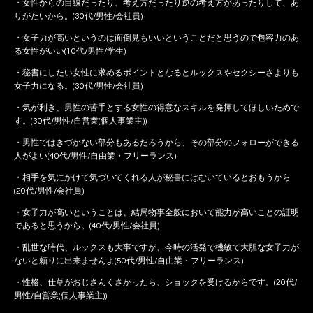
・女性からの目線だったり、考え方だったり逆の考え方があったりして、あ
りがたいから。(30代/男性/会社員)
・女子力が高いというのは面倒見もいいということだと思うので包容力のあ
る女性がいい(10代/男性/学生)
・秘書にしたい女性に求めるポイントとなるとルックスやセクシーさよりも
女子力になる。(30代/男性/会社員)
・気が利き、男性の苦手とする女性の得意なスキルを発揮してほしいためで
す。(30代/男性/自営業(個人事業主))
・男性ではきづかない部分もあるだろうから、その部分のフォローができる
人がよい(40代/男性/自由業・フリーランス)
・相手を気にかけて気づいてくれる人が秘書にはむいているとおもうから
(20代/男性/会社員)
・女子力が高いということは、結局物事全般において能力が高いことの証明
であると思うから。(40代/男性/会社員)
・乱世な時代、ルックスも大事ですが、今時の活発で機敏で大胆な女子力が
ないと頼りに出来ませんよ(50代/男性/自由業・フリーランス)
・性格、仕草がおじさんくさかったら、ショックを受けるからです。(20代/
男性/自営業(個人事業主))