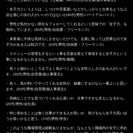
べきことが終わっているような秘書。(40代/男性/自営業(個人事業主))
・女子力というよりは、しつけや言葉遣いなどがしっかりと出来るような上
品な感じの女の人がいいのではないか(40代/男性/パートアルバイト)
・男性が気付かない部分をフォローしてくれるという意味での「女子力」を
期待しています。(40代/男性/自由業・フリーランス)
・来客者に不快な気持ちにさせないだけでも、企業に取っては営業なので女
子力がある人は戦力です。(50代/男性/自由業・フリーランス)
・スケジュール管理をするという事を言葉を変えて表現すると女子力という
事になるかもしれません。(50代/男性/無職)
・色々と細かいところまでよく気がつくような女性らしさのある人がいいで
す。(30代/男性/自営業(個人事業主))
・色々、気が利いてやってくれる女性が、秘書にするのなら一番よいと思い
ます。(50代/男性/自営業(個人事業主))
・些細なことでも気づいてくれる心遣いが、仕事で大きな支えになるから。
(20代/男性/会社員)
・特に求めることは無く仕事ができる人が良いが、挙げるなら女子力高いほ
うが良いかなと思う。(10代/男性/学生)
・このような職場環境は経験ありませんが、なんとなく職場内の女子に求め