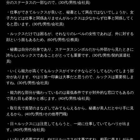
分のステータスの一部なので。(30代/男性/会社員)
・仕事ができてルックスが良いと、秘書として満点ではないでしょうか。女
子力などは仕事と関係ありませんがルックスは少なからず仕事と関係してく
ると思います。(30代/男性/会社員)
・ルックスだけでは困るが、それなりのレベルの女性であれば、外に対する
顔という面もあるため。(60代/男性/公務員)
・秘書は自分の分身であり、ステータスシンボルだから外部から見たときに
誇らしいルックスであることがとっても重要です。(30代/男性/契約派遣社
員)
・いくら能力が高くてもルックスがイマイチならどうしてもひいてしまう部
分があります。やはり第一印象は大事だと思うので、ルックスは重要視しま
すね。(30代/男性/会社員)
・能力的な部分が備わっているのは最低条件ですが対外的な窓口でもあるの
で見た目も必要かと感じます。(40代/男性/会社員)
・取引先で羨望のまなざしでみてもらえるから。秘書が美人だとやり手に見
えるから。(40代/男性/その他専門職)
・日々ルックスには注意してもらうと、一緒に仕事していてもハリが出ま
す。(40代/男性/会社員)
・いろいろ必要ですが、やはりルックスが大事ですね。相手に羨ましがられ