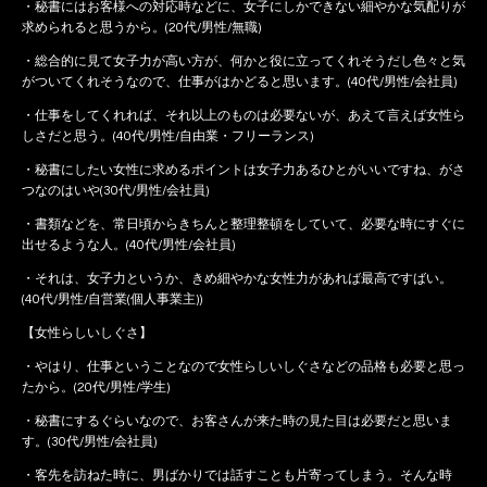
・秘書にはお客様への対応時などに、女子にしかできない細やかな気配りが
求められると思うから。(20代/男性/無職)
・総合的に見て女子力が高い方が、何かと役に立ってくれそうだし色々と気
がついてくれそうなので、仕事がはかどると思います。(40代/男性/会社員)
・仕事をしてくれれば、それ以上のものは必要ないが、あえて言えば女性ら
しさだと思う。(40代/男性/自由業・フリーランス)
・秘書にしたい女性に求めるポイントは女子力あるひとがいいですね、がさ
つなのはいや(30代/男性/会社員)
・書類などを、常日頃からきちんと整理整頓をしていて、必要な時にすぐに
出せるような人。(40代/男性/会社員)
・それは、女子力というか、きめ細やかな女性力があれば最高ですばい。
(40代/男性/自営業(個人事業主))
【女性らしいしぐさ】
・やはり、仕事ということなので女性らしいしぐさなどの品格も必要と思っ
たから。(20代/男性/学生)
・秘書にするぐらいなので、お客さんが来た時の見た目は必要だと思いま
す。(30代/男性/会社員)
・客先を訪ねた時に、男ばかりでは話すことも片寄ってしまう。そんな時