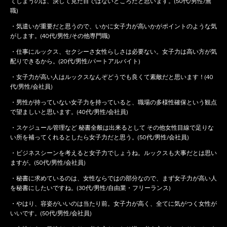
てしまうのは、決して見た目ではないところだと思います。(50代/男性/無
職)
・気遣いが重要だと思うので、いかに女子力が高いかがポイントのような気
がします。(40代/男性/その他専門職)
・仕事にルックス、セクシーさ女性らしさは必要ない。女子力は高い方が気
配りできるから。(20代/男性/パートアルバイト)
・女子力が高い人はルックスなんぞどうでも良くて素敵だと思います！(40
代/男性/会社員)
・男性が持っていない女子力を持っていると、職場の多様性確保という観点
で望ましいと思います。(40代/男性/会社員)
・スケジュール管理など 秘書全般は出来るとして その他女性目線で足りな
い所を補ってくれるとしたら女子力だと思う。(50代/男性/会社員)
・ビジネスシーンを考えると女子力でしょうね。ルックスも大事だとは思い
ますが。(50代/男性/会社員)
・秘書に求めているのは、女性ならではの部分なので、まず女子力が高い人
を秘書にしたいですね。(30代/男性/自由業・フリーランス)
・やはり、容姿がいいのは当たり前。女子力が高く、全てに気がつく女性が
いいです。(50代/男性/会社員)