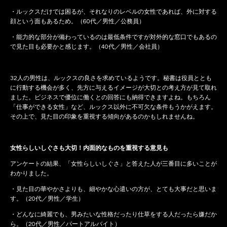
・ルックスだけでは困るが、それなりのレベルの女性であれば、外に対する
顔という面もあるため。（60代／男性／公務員）
・能力的な部分が備わっているのは最低条件ですが対外的な窓口でもあるの
で見た目も必要かと感じます。（40代／男性／会社員）
32人の男性は、ルックスの良さを求めているようです。秘書は役員ととも
に行動する機会が多く、先方に与えるイメージが大切との考え方が見て取れ
ました。ビジネスで優位に働くとの回答にも納得できますよね。もちろん
「仕事ができる女性」など、ルックス以外に不可欠な条件もうかがえます。
その上で、見た目の印象を重視する傾向があるのかもしれませんね。
女性らしいしぐさも大切！内面的なものを重視する意見も
アンケートの結果、「女性らしいしぐさ」と答えた人が三番目に多いことが
わかりました。
・見た目の華やかさよりも、細やかな心遣いの方が、とても大事だと思いま
す。（20代／男性／学生）
・どんなに綺麗でも、男みたいな性格だったり仕草をする人だったら嫌だか
ら。（20代／男性／パートアルバイト）