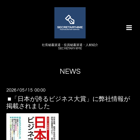
社長秘書派遣・役員秘書派遣・人材紹介
SECRETARY4ME
NEWS
2026
/
05
/
15 00:00
■「日本が誇るビジネス大賞」に弊社情報が
掲載されました